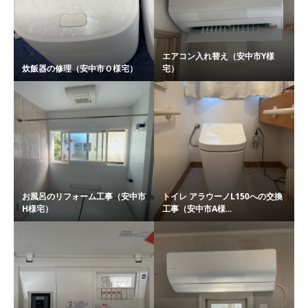
エアコン入れ替え（安中市Y様
炊飯器の修理（安中市Ｏ様宅）
宅）
お風呂のリフォーム工事（安中市
トイレ アラウーノL150への交換
H様宅）
工事（安中市A様...